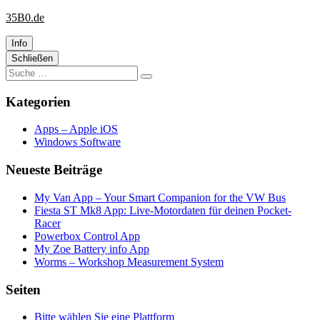
Website
Zum
35B0.de
wird
Inhalt
geladen
springen
Info
Primäre
Schließen
Suche
Seitenleiste
Suchen
nach:
Kategorien
Apps – Apple iOS
Windows Software
Neueste Beiträge
My Van App – Your Smart Companion for the VW Bus
Fiesta ST Mk8 App: Live-Motordaten für deinen Pocket-
Racer
Powerbox Control App
My Zoe Battery info App
Worms – Workshop Measurement System
Seiten
Bitte wählen Sie eine Plattform